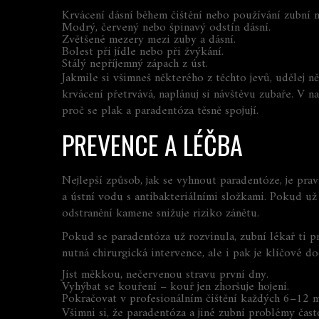
Krvácení dásní během čištění nebo používání zubní n
Modrý, červený nebo špinavý odstín dásní.
Zvětšené mezery mezi zuby a dásní.
Bolest při jídle nebo při žvýkání.
Stálý nepříjemný zápach z úst.
Jakmile si všimneš některého z těchto jevů, udělej ně
krvácení přetrvává, naplánuj si návštěvu zubaře. V
proč se plak a paradentóza těsně spojují.
PREVENCE A LÉČBA
Nejlepší způsob, jak se vyhnout paradentóze, je prav
a ústní vodu s antibakteriálními složkami. Pokud u
odstranění kamene snižuje riziko zánětu.
Pokud se paradentóza už rozvinula, zubní lékař ti p
nutná chirurgická intervence, ale i pak je klíčové 
Jíst měkkou, nečervenou stravu první dny.
Vyhýbat se kouření – kouř jen zhoršuje hojení.
Pokračovat v profesionálním čištění každých 6–12 m
Všimni si, že paradentóza a jiné zubní problémy čas