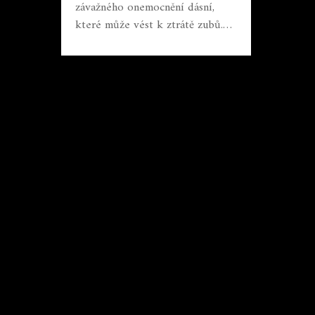
závažného onemocnění dásní,
které může vést k ztrátě zubů.
Podíváme se na její příčiny,
příznaky, možnosti léčby a
nejdůležitěji na to, jak ji
efektivně předcházet. Přečtěte si,
jak můžete udržet svůj chrup
zdravý a vyhnout se
komplikacím spojeným s
paradentózou.