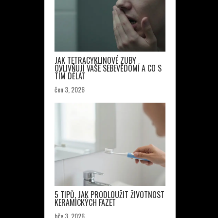
JAK TETRACYKLINOVÉ ZUBY
OVLIVŇUJÍ VAŠE SEBEVĚDOMÍ A CO S
TÍM DĚLAT
čen 3, 2026
5 TIPŮ, JAK PRODLOUŽIT ŽIVOTNOST
KERAMICKÝCH FAZET
bře 3, 2026