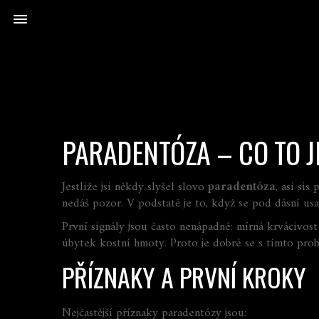
PARADENTÓZA – CO TO J
Jestliže jsi někdy slyšel slovo
paradentóza
, asi si
nedáš pozor. V podstatě je to, když se pod dásní usaz
První signály jsou často nenápadné: mírná krvácivost
úbytek kostní hmoty. Proto je dobré se s tímto prob
PŘÍZNAKY A PRVNÍ KROKY
Nejčastější příznaky paradentózy jsou: