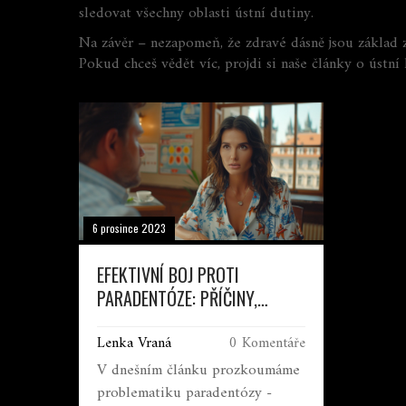
sledovat všechny oblasti ústní dutiny.
Na závěr – nezapomeň, že zdravé dásně jsou základ z
Pokud chceš vědět víc, projdi si naše články o ústní 
6 prosince 2023
EFEKTIVNÍ BOJ PROTI
PARADENTÓZE: PŘÍČINY,
PŘÍZNAKY A LÉČBA
Lenka Vraná
0 Komentáře
V dnešním článku prozkoumáme
problematiku paradentózy -