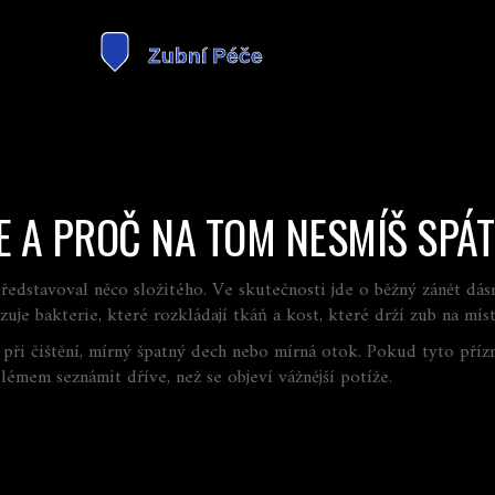
E A PROČ NA TOM NESMÍŠ SPÁT
s představoval něco složitého. Ve skutečnosti jde o běžný zánět d
uje bakterie, které rozkládají tkáň a kost, které drží zub na míst
 při čištění, mírný špatný dech nebo mírná otok. Pokud tyto přízn
lémem seznámit dříve, než se objeví vážnější potíže.