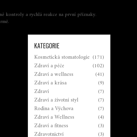
é kontroly a rychlá reakce na první příznaky.
ormě.
KATEGORIE
Kosmetická stomatologie
(171)
Zdraví a péče
(102)
Zdraví a wellness
(41)
Zdraví a krása
(9)
Zdraví
(7)
Zdraví a životní styl
(7)
Rodina a Výchova
(7)
Zdraví a Wellness
(4)
Zdraví a fitness
(3)
Zdravotnictví
(3)