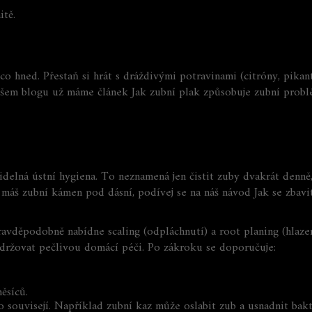
itě.
co hned. Přestaň si hrát s dráždivými potravinami (citróny, pikantn
 našem blogu už máme článek
Jak zubní plak způsobuje zubní probl
idelná ústní hygiena. To neznamená jen čistit zuby dvakrát denně,
ž máš zubní kámen pod dásní, podívej se na náš návod
Jak se zbav
ravděpodobně nabídne scaling (odpláchnutí) a root planing (hlaze
dodržovat pečlivou domácí péči. Po zákroku se doporučuje:
ěsíců.
to souvisejí. Například zubní kaz může oslabit zub a usnadnit bak