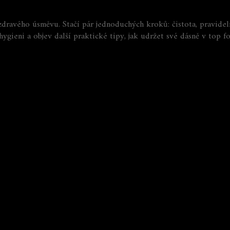
dravého úsměvu. Stačí pár jednoduchých kroků: čistota, pravideln
hygieni a objev další praktické tipy, jak udržet své dásně v top f