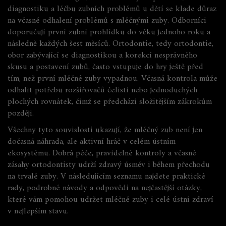
diagnostiku a léčbu zubních problémů u dětí
se klade důraz
na včasné odhalení problémů s mléčnými zuby. Odborníci
doporučují první zubní prohlídku do věku jednoho roku a
následně každých šest měsíců. Ortodontie, tedy
ortodontie
,
obor zabývající se diagnostikou a korekcí nesprávného
skusu a postavení zubů
, často vstupuje do hry ještě před
tím, než první mléčné zuby vypadnou. Včasná kontrola může
odhalit potřebu rozšiřovačů čelisti nebo jednoduchých
plochých rovnátek, čímž se předchází složitějším zákrokům
později.
Všechny tyto souvislosti ukazují, že mléčný zub není jen
dočasná náhrada, ale aktivní hráč v celém ústním
ekosystému. Dobrá péče, pravidelné kontroly a včasné
zásahy ortodontisty udrží zdravý úsměv i během přechodu
na trvalé zuby. V následujícím seznamu najdete praktické
rady, podrobné návody a odpovědi na nejčastější otázky,
které vám pomohou udržet mléčné zuby i celé ústní zdraví
v nejlepším stavu.