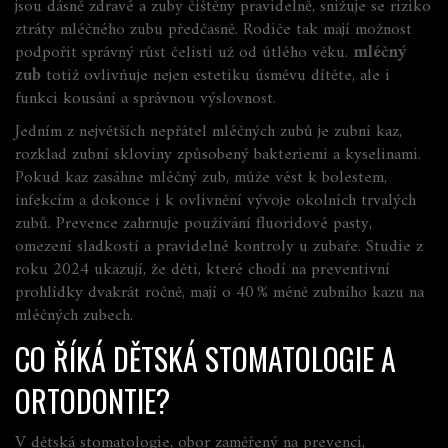
jsou dásně zdravé a zuby čištěny pravidelně, snižuje se riziko
ztráty mléčného zubu předčasně. Rodiče tak mají možnost
podpořit správný růst čelisti už od útlého věku.
mléčný
zub
totiž ovlivňuje nejen estetiku úsměvu dítěte, ale i
funkci kousání a správnou výslovnost.
Jedním z největších nepřátel mléčných zubů je
zubní kaz
,
rozklad zubní skloviny způsobený bakteriemi a kyselinami
.
Pokud kaz zasáhne mléčný zub, může vést k bolestem,
infekcím a dokonce i k ovlivnění vývoje okolních trvalých
zubů. Prevence zahrnuje používání fluoridové pasty,
omezení sladkostí a pravidelné kontroly u zubaře. Studie z
roku 2024 ukazují, že děti, které chodí na preventivní
prohlídky dvakrát ročně, mají o 40 % méně zubního kazu na
mléčných zubech.
CO ŘÍKÁ DĚTSKÁ STOMATOLOGIE A
ORTODONTIE?
V
dětská stomatologie
,
obor zaměřený na prevenci,