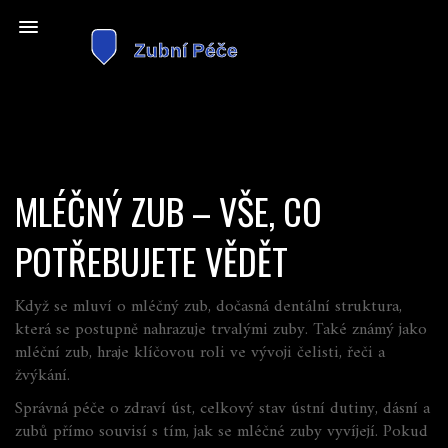
MLÉČNÝ ZUB – VŠE, CO
POTŘEBUJETE VĚDĚT
Když se mluví o
mléčný zub
,
dočasná dentální struktura,
která se postupně nahrazuje trvalými zuby
. Také známý jako
mléční zub
, hraje klíčovou roli ve vývoji čelisti, řeči a
žvýkání.
Správná péče o
zdraví úst
,
celkový stav ústní dutiny, dásní a
zubů
přímo souvisí s tím, jak se mléčné zuby vyvíjejí. Pokud