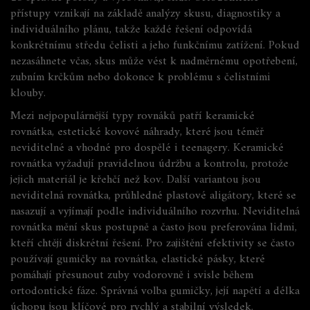
přístupy vznikají na základě analýzy skusu, diagnostiky a
individuálního plánu, takže každé řešení odpovídá
konkrétnímu středu čelisti a jeho funkčnímu zatížení. Pokud
nezasáhnete včas, skus může vést k nadměrnému opotřebení,
zubním krčkům nebo dokonce k problému s čelistními
klouby.
Mezi nejpopulárnější typy rovnáků patří
keramické
rovnátka
,
estetické kovové náhrady, které jsou téměř
neviditelné a vhodné pro dospělé i teenagery
. Keramické
rovnátka vyžadují pravidelnou údržbu a kontrolu, protože
jejich materiál je křehčí než kov. Další variantou jsou
neviditelná rovnátka
,
průhledné plastové aligátory, které se
nasazují a vyjímají podle individuálního rozvrhu
. Neviditelná
rovnátka mění skus postupně a často jsou preferována lidmi,
kteří chtějí diskrétní řešení. Pro zajištění efektivity se často
používají
gumičky na rovnátka
,
elastické pásky, které
pomáhají přesunout zuby vodorovně i svisle během
ortodontické fáze
. Správná volba gumičky, její napětí a délka
úchopu jsou klíčové pro rychlý a stabilní výsledek.