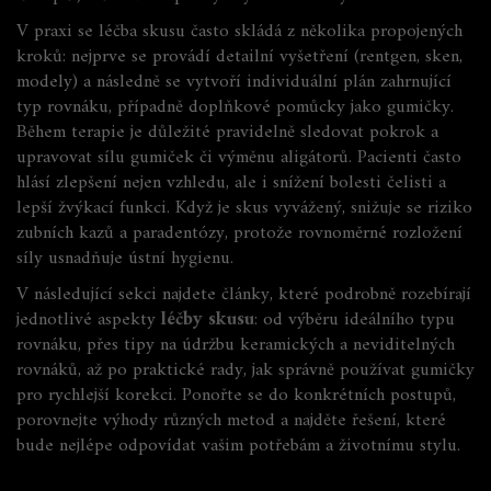
V praxi se léčba skusu často skládá z několika propojených
kroků: nejprve se provádí detailní vyšetření (rentgen, sken,
modely) a následně se vytvoří individuální plán zahrnující
typ rovnáku, případně doplňkové pomůcky jako gumičky.
Během terapie je důležité pravidelně sledovat pokrok a
upravovat sílu gumiček či výměnu aligátorů. Pacienti často
hlásí zlepšení nejen vzhledu, ale i snížení bolesti čelisti a
lepší žvýkací funkci. Když je skus vyvážený, snižuje se riziko
zubních kazů a paradentózy, protože rovnoměrné rozložení
síly usnadňuje ústní hygienu.
V následující sekci najdete články, které podrobně rozebírají
jednotlivé aspekty
léčby skusu
: od výběru ideálního typu
rovnáku, přes tipy na údržbu keramických a neviditelných
rovnáků, až po praktické rady, jak správně používat gumičky
pro rychlejší korekci. Ponořte se do konkrétních postupů,
porovnejte výhody různých metod a najděte řešení, které
bude nejlépe odpovídat vašim potřebám a životnímu stylu.