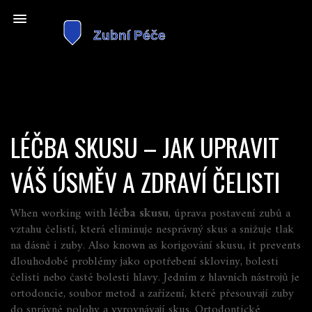
LÉČBA SKUSU – JAK UPRAVIT
VÁŠ ÚSMĚV A ZDRAVÍ ČELISTI
When working with
léčba skusu
,
úprava postavení zubů a
vztahu čelistí, která eliminuje nesprávný skus a snižuje tlak
na dásně i zuby
. Also known as
korigování skusu
, it prevents
dlouhodobé problémy jako opotřebení skloviny, bolesti
čelisti nebo časté bolesti hlavy.
Jedním z hlavních nástrojů je
ortodoncie
,
soubor metod a zařízení, které přesouvají zuby
do správné polohy a vyrovnávají skus
. Ortodontické