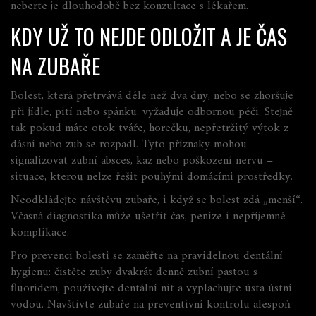
neberte je dlouhodobě bez konzultace s lékařem.
KDY UŽ TO NEJDE ODLOŽIT A JE ČAS
NA ZUBAŘE
Bolest, která přetrvává déle než dva dny, nebo se zhoršuje
při jídle, pití nebo spánku, vyžaduje odbornou péči. Stejně
tak pokud máte otok tváře, horečku, nepřetržitý výtok z
dásní nebo zub se rozpadl. Tyto příznaky mohou
signalizovat zubní absces, kaz nebo poškození nervu –
situace, kterou nelze řešit pouhými domácími prostředky.
Neodkládejte návštěvu zubaře, i když se bolest zdá „menší“.
Včasná diagnostika může ušetřit čas, peníze i nepříjemné
komplikace.
Pro prevenci bolesti se zaměřte na pravidelnou dentální
hygienu: čistěte zuby dvakrát denně zubní pastou s
fluoridem, používejte dentální nit a vyplachujte ústa ústní
vodou. Navštivte zubaře na preventivní kontrolu alespoň