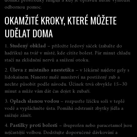
domácí prostředky fungují a kdy je opravdu nutné vyhledat
odbornou pomoc.
OKAMŽITÉ KROKY, KTERÉ MŮŽETE
UDĚLAT DOMA
1.
Studený obklad
– přiložte ledový sáček (zabalte do
hadříku) na tvář v místě, kde cítíte bolest. Pár minut chladu
stačí na zklidnění nervů a snížení otoku.
2.
Úleva z místního anestetika
– v lékárně najdete gely s
lidokainem. Naneste malé množství na postižený zub a
nechte působit podle návodu. Účinek trvá obvykle 15–30
minut a může vám dát čas dojet k zubaři.
3.
Oplach slanou vodou
– rozpusťte lžičku soli v teplé
vodě a vypláchněte ústa. Pomáhá odstranit zbytky jídla a
snižuje zánět.
4.
Pastilky proti bolesti
– ibuprofen nebo paracetamol jsou
nejčastější volbou. Dodržujte doporučené dávkování a