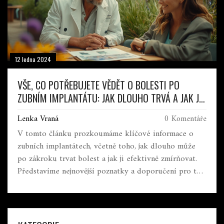
12 ledna 2024
VŠE, CO POTŘEBUJETE VĚDĚT O BOLESTI PO
ZUBNÍM IMPLANTÁTU: JAK DLOUHO TRVÁ A JAK JI
ZMÍRNIT
Lenka Vraná
0 Komentáře
V tomto článku prozkoumáme klíčové informace o
zubních implantátech, včetně toho, jak dlouho může
po zákroku trvat bolest a jak ji efektivně zmírňovat.
Představíme nejnovější poznatky a doporučení pro ty,
kteří se rozhodují pro tento způsob náhrady zubů,
nebo pro ty, kteří se již zotavují po implantaci.
Objevíme také, proč je péče o ústní hygienu po
implantaci klíčová a jaké kroky podniknout k