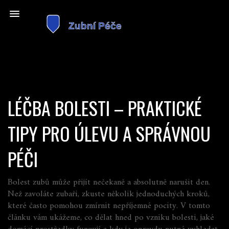
LÉČBA BOLESTI – PRAKTICKÉ
TIPY PRO ÚLEVU A SPRÁVNOU
PÉČI
Bolest zubů může přijít nečekaně a absolutně narušit den.
Než zavoláte zubaři, zkuste několik jednoduchých kroků,
které často pomohou zmírnit nepříjemné pocity. V tomto
článku vám ukážeme, co dělat hned po vzniku bolesti, jaké