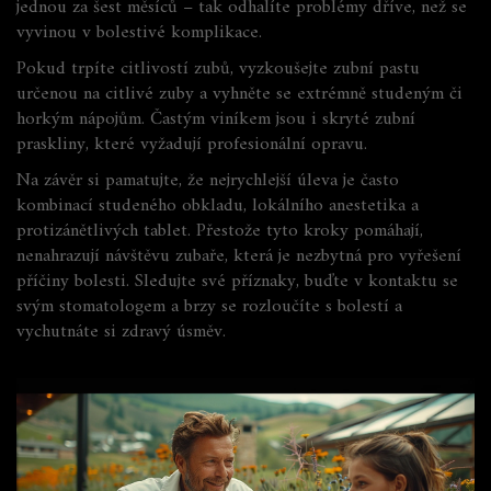
jednou za šest měsíců – tak odhalíte problémy dříve, než se
vyvinou v bolestivé komplikace.
Pokud trpíte citlivostí zubů, vyzkoušejte zubní pastu
určenou na citlivé zuby a vyhněte se extrémně studeným či
horkým nápojům. Častým viníkem jsou i skryté zubní
praskliny, které vyžadují profesionální opravu.
Na závěr si pamatujte, že nejrychlejší úleva je často
kombinací studeného obkladu, lokálního anestetika a
protizánětlivých tablet. Přestože tyto kroky pomáhají,
nenahrazují návštěvu zubaře, která je nezbytná pro vyřešení
příčiny bolesti. Sledujte své příznaky, buďte v kontaktu se
svým stomatologem a brzy se rozloučíte s bolestí a
vychutnáte si zdravý úsměv.