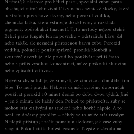
Nejčastější nástroje pro
bělící pastu
,
speciální zubní pasta
obsahující mírné abrazivní látky nebo chemické složky, které
odstraňují povrchové skvrny
, nebo
peroxid vodíku
,
chemická látka, která vstupuje do skloviny a rozkládá
pigmenty způsobující tmavnutí
. Tyto metody nejsou stejné.
Bělící pasta funguje jen na povrchu – odstraňuje kávu, čaj
nebo tabák, ale nezmění přirozenou barvu zubu. Peroxid
vodíku, pokud je použit správně, proniká hlouběji a
skutečně osvětluje. Ale pokud ho používáte příliš často
nebo s příliš vysokou koncentrací, může poškodit sklovinu
nebo způsobit citlivost.
Největší chyba lidí je, že si myslí, že čím více a čím déle, tím
lépe. To není pravda. Některé domácí systémy doporučují
používat peroxid 10 minut denně po dobu dvou týdnů. Jiné
– jen 5 minut, ale každý den. Pokud to překročíte, zuby se
mohou stát citlivými na studené nebo horké nápoje. A to
není jen dočasný problém – někdy se to může stát trvalým.
Nejlepší přístup je začít pomalu a sledovat, jak vaše zuby
reagují. Pokud cítíte bolest, zastavte. Nejste v závodu na