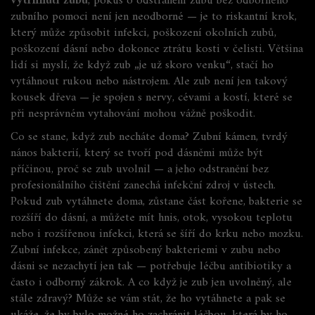
vytrhnutí zubu
,
pokus o odstranění zubu bez odborného
zubního pomoci
není jen neodborné — je to riskantní krok,
který může způsobit infekci, poškození okolních zubů,
poškození dásní nebo dokonce ztrátu kosti v čelisti. Většina
lidí si myslí, že když zub „je už skoro venku“, stačí ho
vytáhnout rukou nebo nástrojem. Ale zub není jen takový
kousek dřeva — je spojen s nervy, cévami a kostí, které se
při nesprávném vytahování mohou vážně poškodit.
Co se stane, když zub necháte doma?
Zubní kámen
,
tvrdý
nános bakterií, který se tvoří pod dásněmi
může být
příčinou, proč se zub uvolnil — a jeho odstranění bez
profesionálního čištění zanechá infekční zdroj v ústech.
Pokud zub vytáhnete doma, zůstane část kořene, bakterie se
rozšíří do dásní, a můžete mít hnis, otok, vysokou teplotu
nebo i rozšířenou infekci, která se šíří do krku nebo mozku.
Zubní infekce
,
zánět způsobený bakteriemi v zubu nebo
dásni
se nezachytí jen tak — potřebuje léčbu antibiotiky a
často i odborný zákrok. A co když je zub jen uvolněný, ale
stále zdravý? Může se vám stát, že ho vytáhnete a pak se