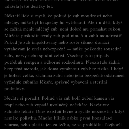
ukáže, že by bylo možné ho zachránit léčbou, která by ho
udržela ještě desítky let.
Někteří lidé si myslí, že pokud je zub moudrosti nebo
mléčný, může být bezpečný ho vytrhnout. Ale i u dětí, když
se začíná měnit mléčný zub, není dobré mu pomáhat rukou.
Můžete poškodit trvalý zub pod ním. A u zubů moudrosti?
Pokud je zub impaktovaný nebo roste šikmo, domácí
vytahování je zcela nebezpečné — může poškodit sousední
zuby, nervy nebo spodní čelist. Všechny tyto případy
potřebují rentgen a odborné rozhodnutí. Neexistuje žádná
bezpečná metoda, jak doma vytáhnout zub bez rizika. I když
je bolest velká, záchrana zubu nebo jeho bezpečné odstranění
vyžaduje zubního lékaře, správné vybavení a sterilní
podmínky.
Nechte si poradit. Pokud vás zub bolí, zubní kámen vás
trápí nebo zub vypadá uvolněný, nečekáte. Navštivte
zubního lékaře. Dnes existují levné a rychlé možnosti, i když
nemáte pojistku. Mnoho klinik nabízí první konzultaci
zdarma, nebo platíte jen za léčbu, ne za prohlídku. Nejhorší