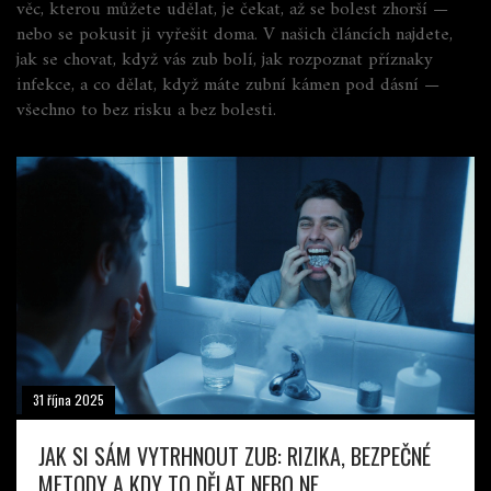
věc, kterou můžete udělat, je čekat, až se bolest zhorší —
nebo se pokusit ji vyřešit doma. V našich článcích najdete,
jak se chovat, když vás zub bolí, jak rozpoznat příznaky
infekce, a co dělat, když máte zubní kámen pod dásní —
všechno to bez risku a bez bolesti.
31 října 2025
JAK SI SÁM VYTRHNOUT ZUB: RIZIKA, BEZPEČNÉ
METODY A KDY TO DĚLAT NEBO NE