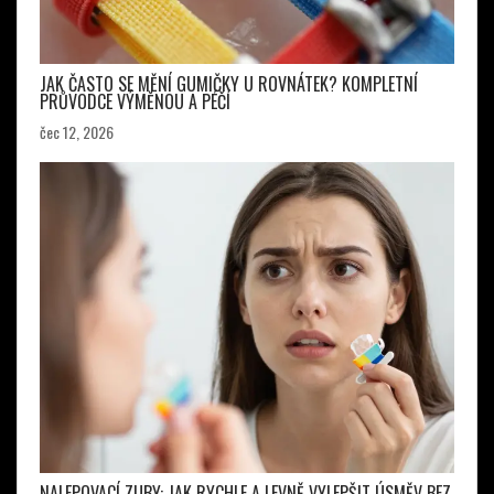
JAK ČASTO SE MĚNÍ GUMIČKY U ROVNÁTEK? KOMPLETNÍ
PRŮVODCE VÝMĚNOU A PÉČÍ
čec 12, 2026
NALEPOVACÍ ZUBY: JAK RYCHLE A LEVNĚ VYLEPŠIT ÚSMĚV BEZ