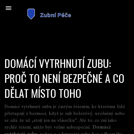
DOMÁCÍ VYTRHNUTÍ ZUBU:
PROČ TO NENÍ BEZPEČNÉ A CO
DĚLAT MÍSTO TOHO
Domácí vytrhnutí zubu je častým řešením, ke kterému lidé
přistupují z bezmoci, když je zub bolestivý, uvolněný nebo
se zdá, že už „stojí jen na vlásečku“. Ale to, co zní jako
rychlé řešení, může být velmi nebezpečné.
Domácí