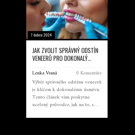
7 dubna 2024
JAK ZVOLIT SPRÁVNÝ ODSTÍN
VENEERŮ PRO DOKONALÝ
ÚSMĚV
Lenka Vraná
0 Komentáře
Výběr správného odstínu veneerů
je klíčem k dokonalému úsměvu.
Tento článek vám poskytne
ucelený průvodce, jak na to, s
důrazem na to, co je třeba zvážit
při rozhodování, jak barevné
rozdíly ovlivňují vzhled a jak
udržet veneery dlouhodobě