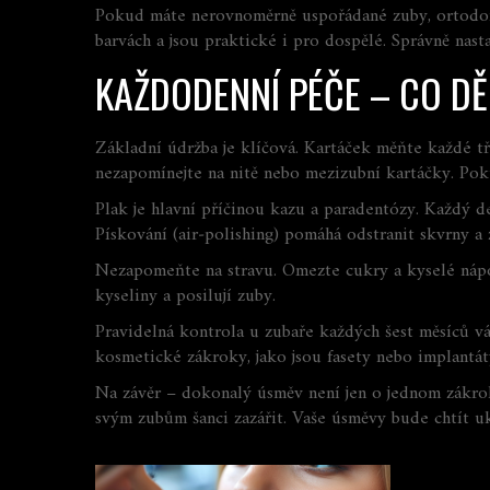
Pokud máte nerovnoměrně uspořádané zuby, ortodon
barvách a jsou praktické i pro dospělé. Správně na
KAŽDODENNÍ PÉČE – CO DĚ
Základní údržba je klíčová. Kartáček měňte každé tře
nezapomínejte na nitě nebo mezizubní kartáčky. Pokud
Plak je hlavní příčinou kazu a paradentózy. Každý 
Pískování (air‑polishing) pomáhá odstranit skvrny a 
Nezapomeňte na stravu. Omezte cukry a kyselé nápoje
kyseliny a posilují zuby.
Pravidelná kontrola u zubaře každých šest měsíců 
kosmetické zákroky, jako jsou fasety nebo implantát
Na závěr – dokonalý úsměv není jen o jednom zákroku
svým zubům šanci zazářit. Vaše úsměvy bude chtít uk