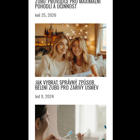
ZUBŮ: PRŮVODCE PRO MAXIMÁLNÍ
POHODLÍ A ÚČINNOST
kvě 25, 2026
JAK VYBRAT SPRÁVNÝ ZPŮSOB
BĚLENÍ ZUBŮ PRO ZÁŘIVÝ ÚSMĚV
led 9, 2024