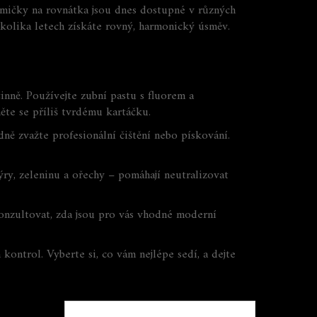
ičky na rovnátka jsou dnes dostupné v různých
kolika letech získáte rovný, harmonický úsměv.
inně. Používejte zubní pastu s fluorem a
ěte se příliš tvrdému kartáčku.
ně zvažte profesionální čištění nebo pískování.
ry, zeleninu a ořechy – pomáhají neutralizovat
onzultovat, zda jsou pro vás vhodné moderní
ontrol. Vyberte si, co vám nejlépe sedí, a dejte