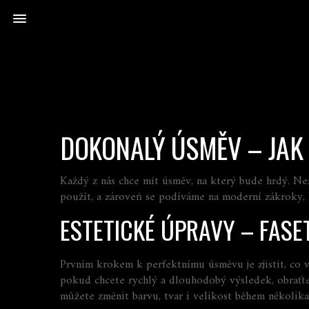
DOKONALÝ ÚSMĚV – JAK
Každý z nás chce mít úsměv, na který bude hrdý. Ne
použít, a zároveň se podíváme na moderní zákroky,
ESTETICKÉ ÚPRAVY – FASET
Prvním krokem k perfektnímu úsměvu je zjistit, co vá
pokud chcete rychlý a dlouhodobý výsledek, obraťte
můžete změnit barvu, tvar i velikost během několika