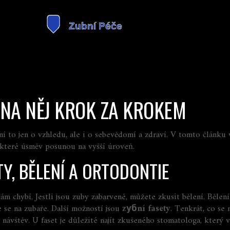
 NA NĚJ KROK ZA KROKEM
ní to jen o vzhledu, ale i o sebevědomí a zdraví. V tomto článku
 které úsměv posunou na vyšší úroveň.
Y, BĚLENÍ A ORTODONTIE
m chybí. Jestli jsou zuby zabarvené, můžete zkusit bělení. Bělen
 se na zubaře. Další možností jsou
zубní fasety
. Tenkrát, co se
 návštěv. U faset je důležité najít zkušeného stomatologa, který 