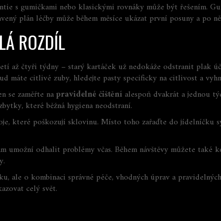
tie s gumičkami nebo klasickými rovnáky může být řešením. Gum
stavený plán léčby může během měsíce ukázat první posuny a po ně
LÁ ROZDÍL
tí až čtyři týdny – starý kartáček už nedokáže odstranit plak úč
 máte citlivé zuby, hledejte pasty specificky na citlivost a vyhn
den se zaměřte na
pravidelné čištění
alespoň dvakrát a jednou týd
zbytky, které běžná hygiena neodstraní.
, které poškozují sklovinu. Místo toho zařaďte do jídelníčku sý
vám umožní odhalit problémy včas. Během návštěvy můžete také k
y.
, ale o kombinaci správné péče, vhodných úprav a pravidelných k
azovat celý svět.