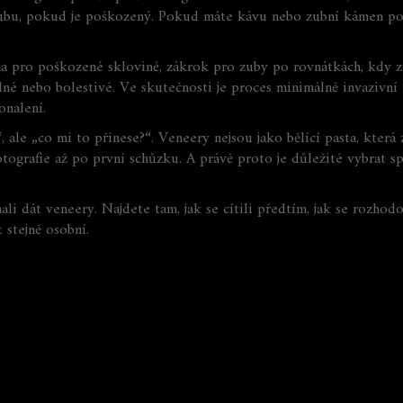
ubu, pokud je poškozený. Pokud máte kávu nebo zubní kámen pod 
ana pro poškozené sklovině, zákrok pro zuby po rovnátkách, kdy 
dné nebo bolestivé. Ve skutečnosti je proces minimálně invazivní 
onalení.
“, ale „co mi to přinese?“. Veneery nejsou jako bělící pasta, která
tografie až po první schůzku. A právě proto je důležité vybrat sp
hali dát veneery. Najdete tam, jak se cítili předtím, jak se rozhodo
 stejně osobní.