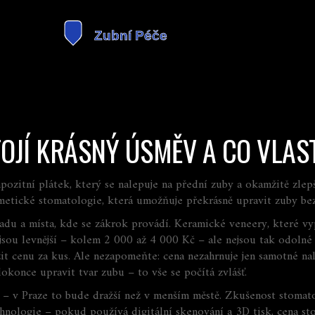
TOJÍ KRÁSNÝ ÚSMĚV A CO VLA
zitní plátek, který se nalepuje na přední zuby a okamžitě zlepšu
smetické stomatologie, která umožňuje překrásně upravit zuby b
adu a místa, kde se zákrok provádí. Keramické veneery, které vypad
sou levnější – kolem 2 000 až 4 000 Kč – ale nejsou tak odolné
žit cenu za kus. Ale nezapomeňte: cena nezahrnuje jen samotné na
okonce upravit tvar zubu – to vše se počítá zvlášť.
 – v Praze to bude dražší než v menším městě. Zkušenost stomato
technologie – pokud používá digitální skenování a 3D tisk, cena st