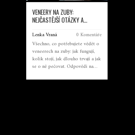
VENEERY NA ZUBY:
NEJČASTĚJŠÍ OTÁZKY A
ODPOVĚDI
Lenka Vraná
0 Komentáře
Všechno, co potřebujete vědět o
veneerech na zuby: jak fungují,
kolik stojí, jak dlouho trvají a jak
se o ně pečovat. Odpovědi na
nejčastější otázky od odborníka.