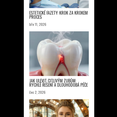
ESTETICKÉ FAZETY: KROK ZA KROKEM
PROCES
bře 11, 2026
JAK ULEVIT CITLIVÝM ZUBŮM:
RYCHLÉ ŘEŠENÍ A DLOUHODOBÁ PÉČE
čec 2, 2026