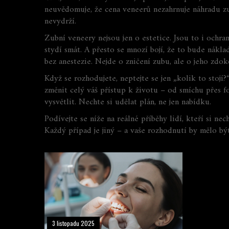
neuvědomuje, že cena veneerů nezahrnuje náhradu z
nevydrží.
Zubní veneery nejsou jen o estetice. Jsou to i ochr
stydí smát. A přesto se mnozí bojí, že to bude nákla
bez anestezie. Nejde o zničení zubu, ale o jeho zdok
Když se rozhodujete, neptejte se jen „kolik to stojí?
změnit celý váš přístup k životu – od smíchu přes fo
vysvětlit. Nechte si udělat plán, ne jen nabídku.
Podívejte se níže na reálné příběhy lidí, kteří si nec
Každý případ je jiný – a vaše rozhodnutí by mělo být
3 listopadu 2025