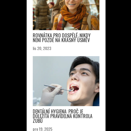
ROVNÁTKA PRO DOSPĚLÉ: NIKDY
NENÍ POZDĚ NA KRÁSNÝ ÚSMĚV
lis 20, 2023
DENTÁLNÍ HYGIENA: PROČ JE
DŮLEŽITÁ PRAVIDELNÁ KONTROLA
ZUBŮ
pro 19, 2025