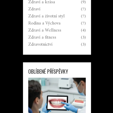
Zdraví a krása
(9)
Zdraví
(7)
Zdraví a životní styl
(7)
Rodina a Výchova
(7)
Zdraví a Wellness
(4)
Zdraví a fitness
(3)
Zdravotnictví
(3)
OBLÍBENÉ PŘÍSPĚVKY