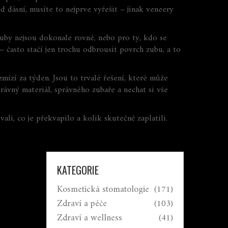
dásní, musíte to nejprve vyřešit – jinak veneery
zuby nejsou dokonale rovné, nebo pro ty, kdo se
– často stačí jen trochu odbrousit povrch zubu, a to
 zmizí za týden. Jsou to trvalé řešení, které může
rávný materiál, správného zubaře a nechat si vše
vali, co je překvapilo a kolik skutečně zaplatili.
KATEGORIE
Kosmetická stomatologie
(171)
Zdraví a péče
(103)
Zdraví a wellness
(41)