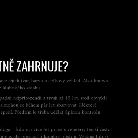
STNĚ ZAHRNUJE?
je jejich tvar, barvu a celkový vzhled
. Also known
ez hlubokého zásahu
.
ají nejpřirozeněji a trvají až 15 let, stojí obvykle
 a mohou se během pár let zbarvovat. Některé
lepení. Předtím je třeba udělat úplnou kontrolu,
loga – kdo má více let praxe s veneery, ten si často
oupne, ale přesnost i komfort rostou. Většina lidí si